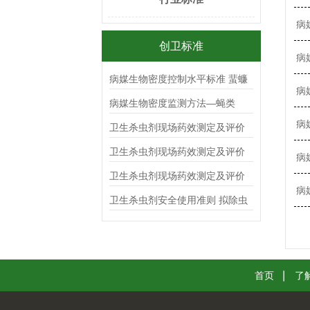
病
创卫标准
病
病媒生物密度控制水平标准 蜚蠊
病
病媒生物密度监测方法—蝇类
病
卫生杀虫剂现场药效测定及评价
杀蟑毒（胶）饵
卫生杀虫剂现场药效测定及评价
病
气雾剂
卫生杀虫剂现场药效测定及评价
病
喷射剂
卫生杀虫剂安全使用准则 拟除虫
菊酯类
首页
了