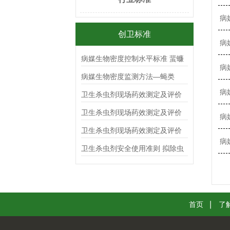
病
创卫标准
病
病媒生物密度控制水平标准 蜚蠊
病
病媒生物密度监测方法—蝇类
病
卫生杀虫剂现场药效测定及评价
杀蟑毒（胶）饵
卫生杀虫剂现场药效测定及评价
病
气雾剂
卫生杀虫剂现场药效测定及评价
病
喷射剂
卫生杀虫剂安全使用准则 拟除虫
菊酯类
首页
了