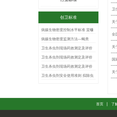
卫
创卫标准
关
病媒生物密度控制水平标准 蜚蠊
全
病媒生物密度监测方法—蝇类
关
卫生杀虫剂现场药效测定及评价
杀蟑毒（胶）饵
卫生杀虫剂现场药效测定及评价
国
气雾剂
卫生杀虫剂现场药效测定及评价
关
喷射剂
卫生杀虫剂安全使用准则 拟除虫
菊酯类
首页
了