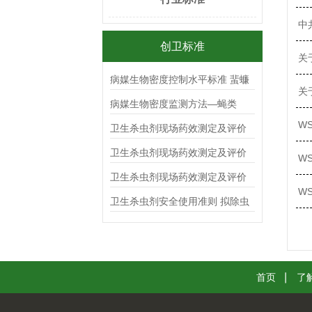
中
创卫标准
关
病媒生物密度控制水平标准 蜚蠊
关
病媒生物密度监测方法—蝇类
W
卫生杀虫剂现场药效测定及评价
杀蟑毒（胶）饵
卫生杀虫剂现场药效测定及评价
W
气雾剂
卫生杀虫剂现场药效测定及评价
W
喷射剂
卫生杀虫剂安全使用准则 拟除虫
菊酯类
首页
了