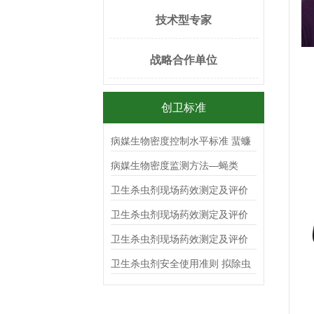
技术型专家
战略合作单位
创卫标准
病媒生物密度控制水平标准 蜚蠊
病媒生物密度监测方法—蝇类
卫生杀虫剂现场药效测定及评价
杀蟑毒（胶）饵
卫生杀虫剂现场药效测定及评价
气雾剂
卫生杀虫剂现场药效测定及评价
喷射剂
卫生杀虫剂安全使用准则 拟除虫
菊酯类