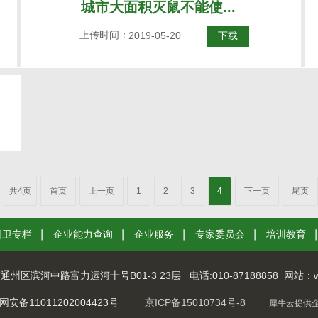
城市大面积灭鼠不能使...
上传时间：
2019-05-20
下载
共4页
首页
上一页
1
2
3
4
下一页
尾页
创卫专栏
企业能力查询
企业服务
专家委员会
培训教育
通州区滨河中路富力运河十号B01-3 23层
电话:
010-87188858
网站：ww
备11011202004423号
京ICP备15010734号-8
犀牛云提供