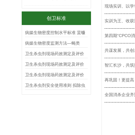
现场实训、以学
创卫标准
实训为王、收获
病媒生物密度控制水平标准 蜚蠊
第四期“CPCO
病媒生物密度监测方法—蝇类
共谋发展，共创未
卫生杀虫剂现场药效测定及评价
杀蟑毒（胶）饵
卫生杀虫剂现场药效测定及评价
智汇长沙，共筑
气雾剂
卫生杀虫剂现场药效测定及评价
再巩固！更提高
喷射剂
卫生杀虫剂安全使用准则 拟除虫
菊酯类
全国消杀企业齐