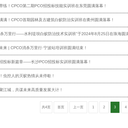
带练！CPCO第二期PCO招投标技能实训班在东莞圆满落幕！
满满！CPCO首期园林及古建筑白蚁防治实训班在衢州圆满落幕！
消杀万里行——水利堤坝白蚁防治技术实训班”于2024年8月25日在珠海圆
来 | CPCO消杀万里行·宁波站培训班圆满结束！
招投标新篇章——长沙PCO招投标实训班圆满落幕！
！虫控人的灭蚁热情从未停歇！
聚江城，共谋未来高质量发展大计！
共4页
首页
上一页
1
2
3
4