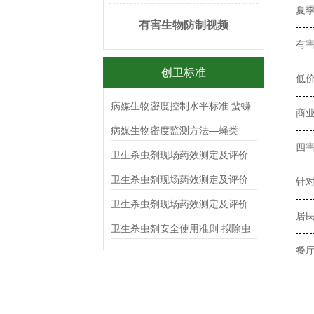
夏
有害生物防制视频
有
创卫标准
低
病媒生物密度控制水平标准 蜚蠊
商
病媒生物密度监测方法—蝇类
四
卫生杀虫剂现场药效测定及评价
杀蟑毒（胶）饵
卫生杀虫剂现场药效测定及评价
针
气雾剂
卫生杀虫剂现场药效测定及评价
居
喷射剂
卫生杀虫剂安全使用准则 拟除虫
菊酯类
餐