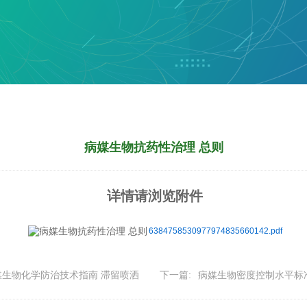
病媒生物抗药性治理 总则
详情请浏览附件
6384758530977974835660142.pdf
媒生物化学防治技术指南 滞留喷洒
下一篇:
病媒生物密度控制水平标