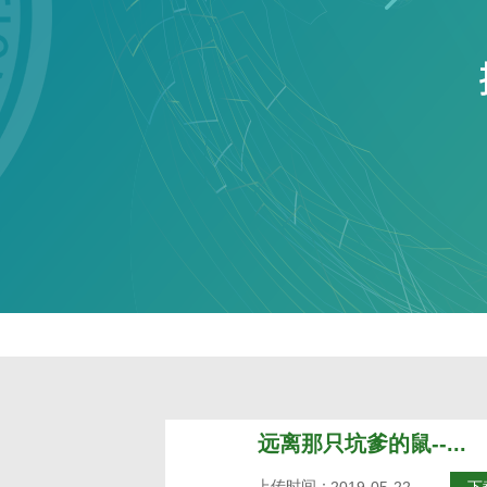
远离那只坑爹的鼠--...
上传时间：