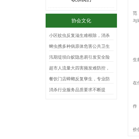
范
协会文化
与
小区蚊虫反复滋生难根除，消杀
公司该如何长效阻断蚊虫入侵？
蜱虫携多种病原体危害公共卫生
安全，消杀公司如何科学开展综
汛期堤坝白蚁隐患易引发安全险
生
合治理工作？
情，消杀公司该如何科学排查筑
超市人流量大四害频发难防控，
牢堤防防线？
消杀公司该如何制定安全高效消
餐饮门店蟑螂反复孳生，专业防
在
杀方案？
制服务能否彻底根除？
消杀行业服务品质要求不断提
高，PCO企业该如何提升综合竞
作
争力？
价