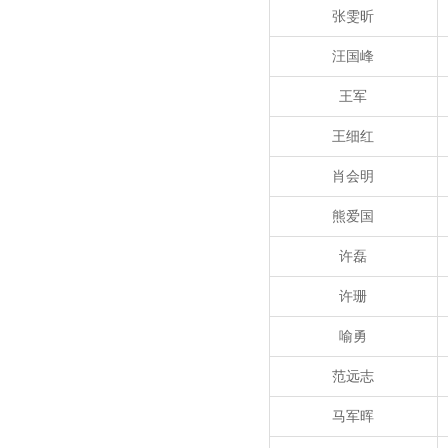
张雯昕
汪国峰
王军
王细红
肖会明
熊爱国
许磊
许珊
喻勇
范远志
马军晖