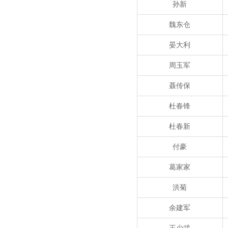
孙新
魏东仓
晏大利
周玉军
聂传保
杜春锋
杜春新
付豪
葛家家
洪菊
余建军