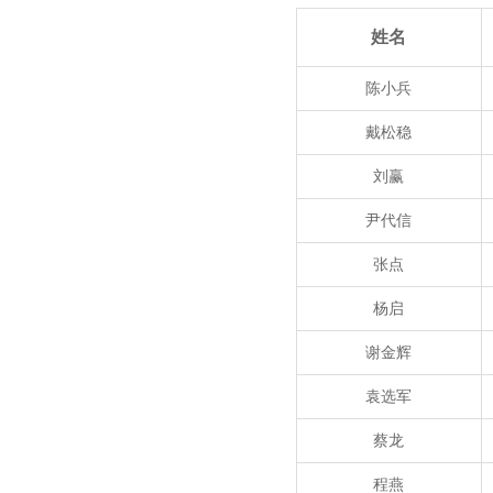
姓名
陈小兵
戴松稳
刘赢
尹代信
张点
杨启
谢金辉
袁选军
蔡龙
程燕