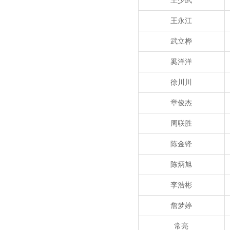
王少武
王永江
武立桦
奚洋洋
徐川川
章俊杰
周联胜
陈金锋
陈炳旭
李浩彬
詹梦婷
常亮