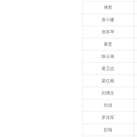
傅君
袁小建
张苏琴
童坚
陈云南
黄卫忠
梁亿根
刘博文
刘清
罗佳军
彭瑞