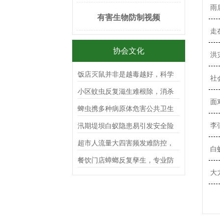
雨
有害生物防制视频
走
协会文化
洪
饭店灭鼠并非是越毒越好，科学
社
防制才是安全有效的做法
小区蚊虫反复滋生难根除，消杀
面
公司该如何长效阻断蚊虫入侵？
蜱虫携多种病原体危害公共卫生
安全，消杀公司如何科学开展综
李
汛期堤坝白蚁隐患易引发安全险
合治理工作？
情，消杀公司该如何科学排查筑
超市人流量大四害频发难防控，
白
牢堤防防线？
消杀公司该如何制定安全高效消
餐饮门店蟑螂反复孳生，专业防
杀方案？
大
制服务能否彻底根除？