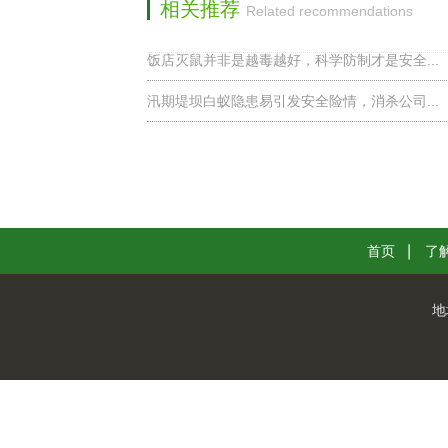
相关推荐
Related recommendations
饭店灭鼠并非是越毒越好，科学防制才是安全...
汛期堤坝白蚁隐患易引发安全险情，消杀公司...
首页
了
地