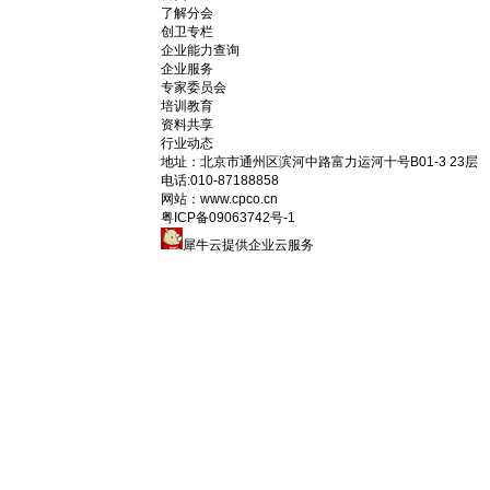
了解分会
创卫专栏
企业能力查询
企业服务
专家委员会
培训教育
资料共享
行业动态
地址：
北京市通州区滨河中路富力运河十号B01-3 23层
电话:
010-87188858
网站：www.cpco.cn
粤ICP备09063742号-1
犀牛云提供企业云服务