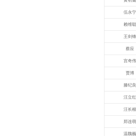
黄初
伍永
赖维
王剑
蔡应
宫奇
贾博
滕纪
汪立
汪长
郑连
温魏