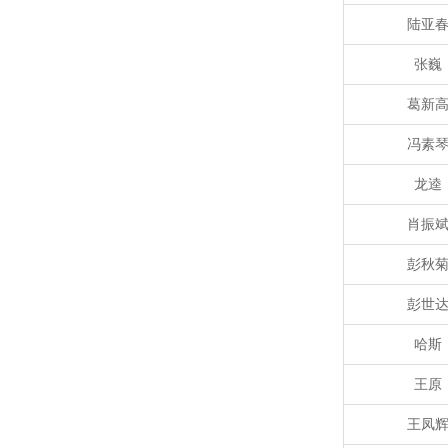
陆亚
张巍
葛新
冯素
龙逵
肖振
彭秋
彭世
哈斯
王原
王凤