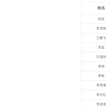
姓名
胡容
李雪
王鹏
李磊
孔瑞
李闯
李敢
李秀
李石
李述