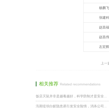
杨鹏
张建
赵昌
赵昌
左宏
上一篇
相关推荐
Related recommendations
饭店灭鼠并非是越毒越好，科学防制才是安全...
汛期堤坝白蚁隐患易引发安全险情，消杀公司...