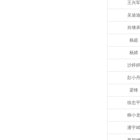
王兴
吴迪
肖继
杨超
杨婧
沙婷
彭小
梁锋
徐忠
柳小
潘宇