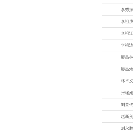
李秀
李祖
李祖
李祖
廖昌
廖昌
林卓
张瑞
刘昱
赵新
刘永