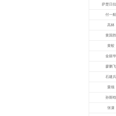
萨楚日
付一
高林
黄国
黄蛟
金丽
廖鹏
石建
粟领
孙斯
张潇