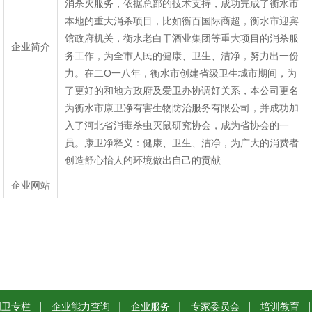
消杀灭服务，依据总部的技术支持，成功完成了衡水市
本地的重大消杀项目，比如衡百国际商超，衡水市迎宾
馆政府机关，衡水老白干酒业集团等重大项目的消杀服
企业简介
务工作，为全市人民的健康、卫生、洁净，努力出一份
力。在二O一八年，衡水市创建省级卫生城市期间，为
了更好的和地方政府及爱卫办协调好关系，本公司更名
为衡水市康卫净有害生物防治服务有限公司，并成功加
入了河北省消毒杀虫灭鼠研究协会，成为省
协会的一
员。康卫净释义：健康、卫生、洁净，为广大的消费者
创造舒心怡人的环境做出自己的贡献
企业网站
创卫专栏
企业能力查询
企业服务
专家委员会
培训教育