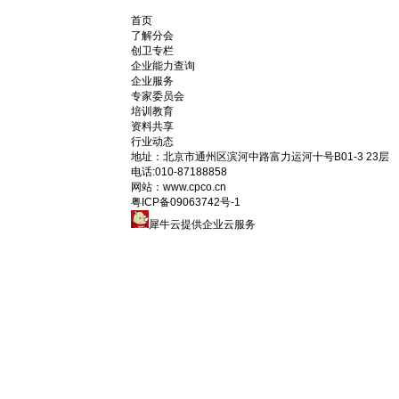
首页
了解分会
创卫专栏
企业能力查询
企业服务
专家委员会
培训教育
资料共享
行业动态
地址：
北京市通州区滨河中路富力运河十号B01-3 23层
电话:
010-87188858
网站：www.cpco.cn
粤ICP备09063742号-1
犀牛云提供企业云服务