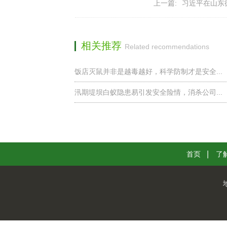
上一篇:
习近平在山东德
相关推荐
Related recommendations
饭店灭鼠并非是越毒越好，科学防制才是安全...
汛期堤坝白蚁隐患易引发安全险情，消杀公司...
首页
了