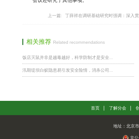
会议还研究了其他事项。
上一篇:
丁薛祥在调研基础研究时强调：深入贯彻
相关推荐
Related recommendations
饭店灭鼠并非是越毒越好，科学防制才是安全...
汛期堤坝白蚁隐患易引发安全险情，消杀公司...
首页
了解分会
地址：
北京市
京公网安