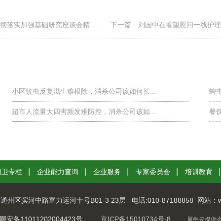
落实加强基础研究座谈会精...
下一篇:
刘国中在看望慰问一线护理工
小区蚊虫反复滋生难根除，消杀公司该如何长...
蜱
超市人流量大四害频发难防控，消杀公司该如...
餐
创卫专栏
企业能力查询
企业服务
专家委员会
培训教育
通州区滨河中路富力运河十号B01-3 23层
电话:
010-87188858
网站：ww
备11011202004423号
京ICP备15010734号-8
犀牛云提供