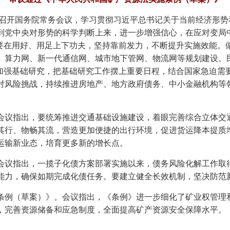
主持召开国务院常务会议，学习贯彻习近平总书记关于当前经济形
到党中央对形势的科学判断上来，进一步增强信心，在应对变局
策要在用好、用足上下功夫，坚持靠前发力，不断提升实施效能。
、算力网、新一代通信网、城市地下管网、物流网等规划建设。
措加强基础研究，把基础研究工作摆上重要日程，结合国家急迫需
对风险挑战，持续推进房地产、地方政府债务、中小金融机构等
会议指出，要统筹推进交通基础设施建设，着眼完善综合立体交
其行、物畅其流，营造更加便捷的出行环境，促进货运降本提质
运输新业态，培育更多新的增长点。
会议指出，一揽子化债方案部署实施以来，债务风险化解工作取
能力，确保如期完成化债任务。要建立健全长效机制，坚决防范
条例（草案）》。会议指出，《条例》进一步细化了矿业权管理
，完善资源储备和应急制度，全面提高矿产资源安全保障水平。