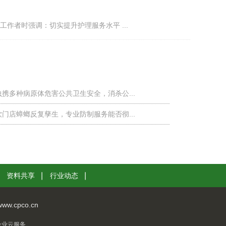
作者时强调：切实提升护理服务水平 ...
虫携多种病原体危害公共卫生安全，消杀公...
饮门店蟑螂反复孳生，专业防制服务能否彻...
资料共享
行业动态
w.cpco.cn
企业云服务