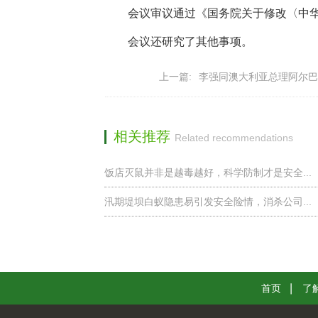
会议审议通过《国务院关于修改〈中
会议还研究了其他事项。
上一篇:
李强同澳大利亚总理阿尔巴
相关推荐
Related recommendations
饭店灭鼠并非是越毒越好，科学防制才是安全...
汛期堤坝白蚁隐患易引发安全险情，消杀公司...
首页
了