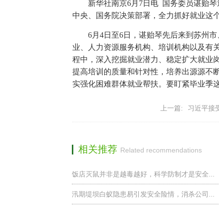
新华社南京6月7日电 国务委员谌贻
中央、国务院决策部署，全力抓好就业这
6月4日至6日，谌贻琴先后来到苏州
业、人力资源服务机构、培训机构以及有
程中，深入挖掘就业潜力、稳定扩大就业
提高培训的质量和针对性，培养出源源不
实强化困难群体就业帮扶。要盯紧毕业季
上一篇:
习近平接
相关推荐
Related recommendations
饭店灭鼠并非是越毒越好，科学防制才是安全...
汛期堤坝白蚁隐患易引发安全险情，消杀公司...