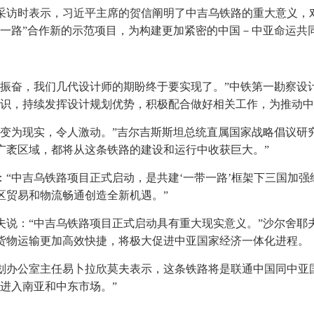
采访时表示，习近平主席的贺信阐明了中吉乌铁路的重大意义，
带一路”合作新的示范项目，为构建更加紧密的中国－中亚命运共
常振奋，我们几代设计师的期盼终于要实现了。”中铁第一勘察设
共识，持续发挥设计规划优势，积极配合做好相关工作，为推动中
想变为现实，令人激动。”吉尔吉斯斯坦总统直属国家战略倡议研
广袤区域，都将从这条铁路的建设和运行中收获巨大。”
“中吉乌铁路项目正式启动，是共建‘一带一路’框架下三国加
区贸易和物流畅通创造全新机遇。”
夫说：“中吉乌铁路项目正式启动具有重大现实意义。”沙尔舍耶
货物运输更加高效快捷，将极大促进中亚国家经济一体化进程。
划办公室主任易卜拉欣莫夫表示，这条铁路将是联通中国同中亚
进入南亚和中东市场。”