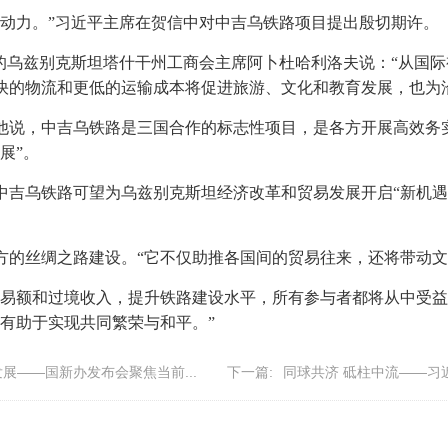
新动力。”习近平主席在贺信中对中吉乌铁路项目提出殷切期许。
域的乌兹别克斯坦塔什干州工商会主席阿卜杜哈利洛夫说：“从国
快的物流和更低的运输成本将促进旅游、文化和教育发展，也为
他说，中吉乌铁路是三国合作的标志性项目，是各方开展高效务
展”。
中吉乌铁路可望为乌兹别克斯坦经济改革和贸易发展开启“新机遇
方的丝绸之路建设。“它不仅助推各国间的贸易往来，还将带动文
贸易额和过境收入，提升铁路建设水平，所有参与者都将从中受益
有助于实现共同繁荣与和平。”
展——国新办发布会聚焦当前...
下一篇:
同球共济 砥柱中流——习近