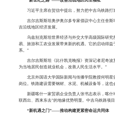
“新世纪之路”——改善沿线地区民生福祉
习近平主席在贺信中提出，努力把中吉乌铁路打
吉尔吉斯斯坦奥伊奥尔多专家倡议中心主任舍斯
吉沿线地区经济发展。
乌兹别克斯坦世界经济与外交大学高级国际研究所
易、旅游和工农业发展带来新的机遇。它的启动得益
系。”
吉尔吉斯斯坦《比什凯克晚报》资深记者尼奇波
为当地居民创造就业机会，改善人民生活水平。”
北京外国语大学国际新闻与传播学院教授何明星
岗位。铁路建设需要钢材、水泥、机械设备等，这也
新疆喀什一家贸易企业负责人张书志表示，喀什
联西出、西来东去”的地缘优势明显。中吉乌铁路项
“新机遇之门”——推动构建更紧密命运共同体