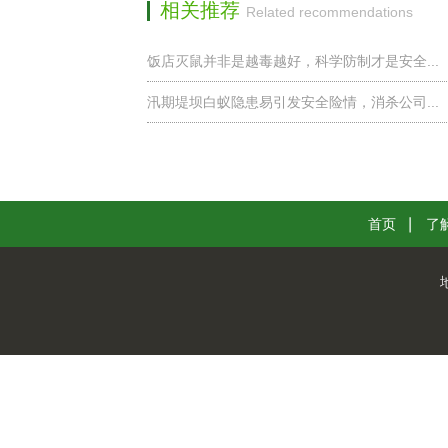
相关推荐
Related recommendations
饭店灭鼠并非是越毒越好，科学防制才是安全...
汛期堤坝白蚁隐患易引发安全险情，消杀公司...
首页
了