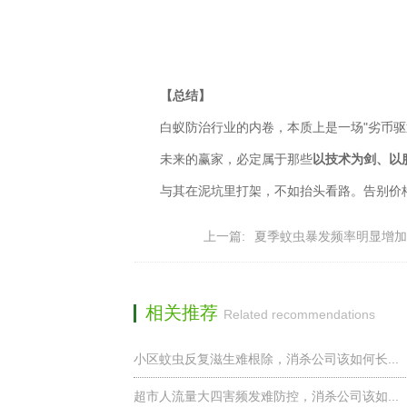
【总结】
白蚁防治行业的内卷，本质上是一场"劣币驱逐
未来的赢家，必定属于那些
以技术为剑、以
与其在泥坑里打架，不如抬头看路。告别价格
上一篇:
夏季蚊虫暴发频率明显增加
相关推荐
Related recommendations
小区蚊虫反复滋生难根除，消杀公司该如何长...
超市人流量大四害频发难防控，消杀公司该如...