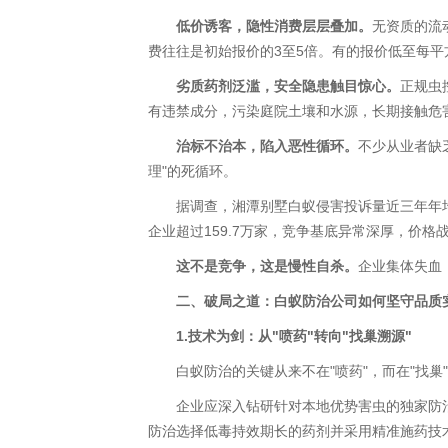
低价诱客，隐性消费层层叠加。
无资质的流
费往往是初始报价的3至5倍。有的报价低至每
劣质药剂泛滥，安全隐患触目惊心。
正规虫
有违禁成分，污染庭院土壤和水源，长期接触危
治标不治本，陷入恶性循环。
不少从业者缺
理"的死循环。
据调查，湘潭别墅白蚁侵害投诉量近三年年均增长
企业超过159.7万家，竞争基底异常深厚，价格
这不是竞争，这是慢性自杀。
企业集体失血
二、破局之道：白蚁防治公司如何坚守品质
1.技术为剑：从"喷药"转向"找巢溯源"
白蚁防治的关键从来不在"喷药"，而在"找巢"
企业应深入钻研针对本地优势害虫的独家防治
防治选择低毒持效期长的药剂并采用精准施药技