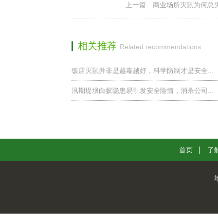
上一篇:
商业场所灭鼠为何总
相关推荐
Related recommendations
饭店灭鼠并非是越毒越好，科学防制才是安全...
汛期堤坝白蚁隐患易引发安全险情，消杀公司...
首页
了