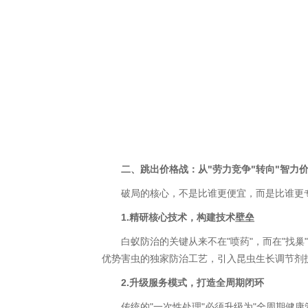
二、跳出价格战：从"劳力竞争"转向"智力价
破局的核心，不是比谁更便宜，而是比谁更专
1.精研核心技术，构建技术壁垒
白蚁防治的关键从来不在"喷药"，而在"找巢
优势害虫的独家防治工艺，引入昆虫生长调节剂
2.升级服务模式，打造全周期闭环
传统的"一次性处理"必须升级为"全周期健康