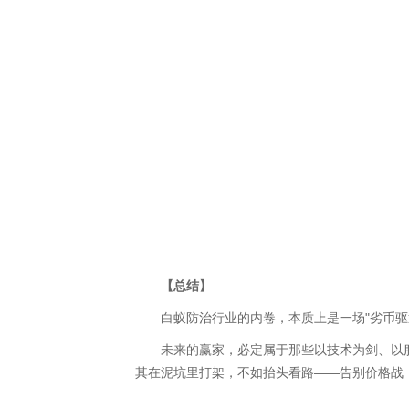
【总结】
白蚁防治行业的内卷，本质上是一场"劣币驱逐
未来的赢家，必定属于那些以技术为剑、以服务
其在泥坑里打架，不如抬头看路——告别价格战