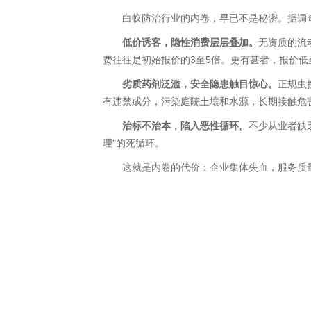
白蚁防治行业的内卷，早已不是秘密。据调查，
低价诱客，隐性消费层层叠加。
无资质的流
费往往是初始报价的3至5倍。更有甚者，报价
劣质药剂泛滥，安全隐患触目惊心。
正规虫
有违禁成分，污染庭院土壤和水源，长期接触危
治标不治本，陷入恶性循环。
不少从业者缺
理"的死循环。
这就是内卷的代价：企业集体失血，服务质量下