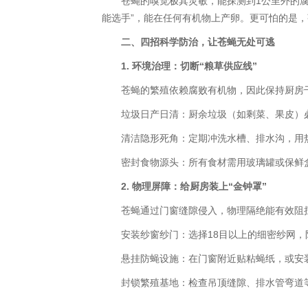
苍蝇的嗅觉极其灵敏，能探测到1公里外的腐败
能选手”，能在任何有机物上产卵。更可怕的是，
二、四招科学防治，让苍蝇无处可逃
1. 环境治理：切断“粮草供应线”
苍蝇的繁殖依赖腐败有机物，因此保持厨房
垃圾日产日清：厨余垃圾（如剩菜、果皮）必
清洁隐形死角：定期冲洗水槽、排水沟，用热水
密封食物源头：所有食材需用玻璃罐或保鲜盒
2. 物理屏障：给厨房装上“金钟罩”
苍蝇通过门窗缝隙侵入，物理隔绝能有效阻
安装纱窗纱门：选择18目以上的细密纱网，防
悬挂防蝇设施：在门窗附近贴粘蝇纸，或安装
封锁繁殖基地：检查吊顶缝隙、排水管弯道等