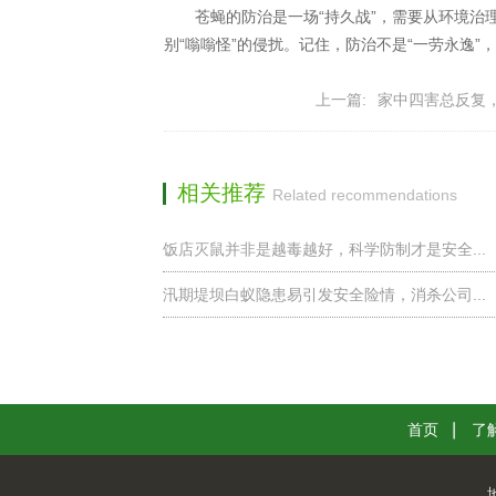
苍蝇的防治是一场“持久战”，需要从环境治理
别“嗡嗡怪”的侵扰。记住，防治不是“一劳永逸
上一篇:
家中四害总反复
相关推荐
Related recommendations
饭店灭鼠并非是越毒越好，科学防制才是安全...
汛期堤坝白蚁隐患易引发安全险情，消杀公司...
首页
了