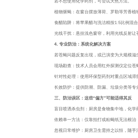
若不想使用化学药剂，可尝试天然方法。
植物驱蝇：在窗台摆放薄荷、罗勒等芳香植物
食醋陷阱：将苹果醋与洗洁精按1:5比例混合
光线干扰：悬挂浅色窗帘，利用光线反射让
4. 专业防治：系统化解决方案
若苍蝇问题反复出现，或已演变为大规模滋生
现场勘查：技术人员会用红外探测仪定位苍蝇
针对性处理：使用环保型药剂对重点区域滞留
长效防护：提供防潮、防漏、垃圾分类等专业
三、防治误区：这些“偏方”可能适得其反
盲目喷洒杀虫剂：厨房是食物集中地，化学药
依赖单一方法：仅靠拍打或粘蝇纸无法根治，
忽视日常维护：厨房卫生需持之以恒，随手清