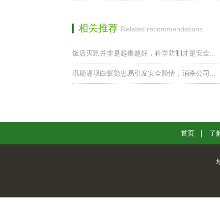
相关推荐
Related recommendations
饭店灭鼠并非是越毒越好，科学防制才是安全...
汛期堤坝白蚁隐患易引发安全险情，消杀公司...
首页
了