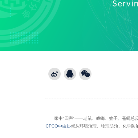
家中“四害”——老鼠、蟑螂、蚊子、苍蝇总反
CPCO中虫协
就从环境治理、物理防治、化学防