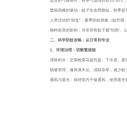
适宜的气候条件：秋季气温维持在20-30℃
繁殖高峰的驱动：蚊子生命周期短，秋季是它们
人类活动的“助攻”：夏季防蚊措施（如空调、
物种差异的影响：并非所有蚊子都“怕热”。以
二、科学防蚊攻略：从日常到专业
1、环境治理：切断繁殖链
清除积水：定期检查花盆托盘、下水道、废旧
植被管理：修剪灌木丛、清除杂草，减少蚊子
通风与遮光：保持室内干燥通风，使用遮光窗