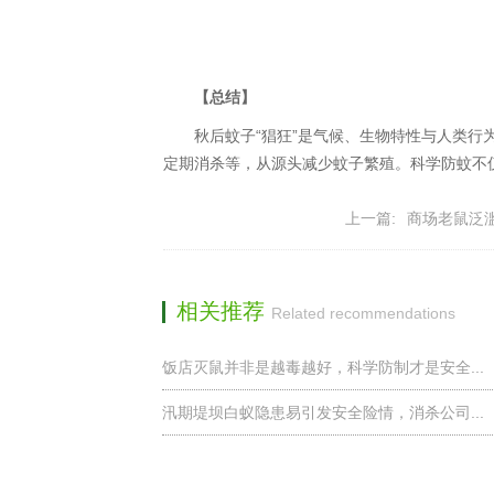
【总结】
秋后蚊子“猖狂”是气候、生物特性与人类行为
定期消杀等，从源头减少蚊子繁殖。科学防蚊不
上一篇:
商场老鼠泛
相关推荐
Related recommendations
饭店灭鼠并非是越毒越好，科学防制才是安全...
汛期堤坝白蚁隐患易引发安全险情，消杀公司...