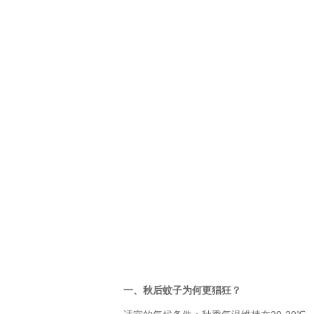
一、秋后蚊子为何更猖狂？