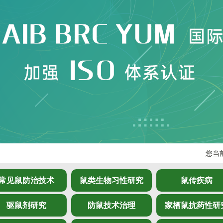
您当
常见鼠防治技术
鼠类生物习性研究
鼠传疾病
驱鼠剂研究
防鼠技术治理
家栖鼠抗药性研