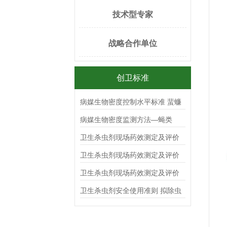
技术型专家
战略合作单位
创卫标准
病媒生物密度控制水平标准 蜚蠊
病媒生物密度监测方法—蝇类
卫生杀虫剂现场药效测定及评价
杀蟑毒（胶）饵
卫生杀虫剂现场药效测定及评价
气雾剂
卫生杀虫剂现场药效测定及评价
喷射剂
卫生杀虫剂安全使用准则 拟除虫
菊酯类